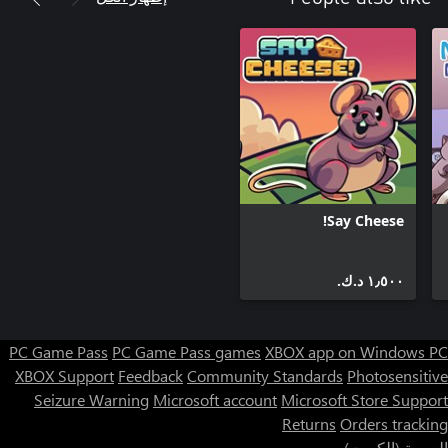
Say Cheese!
١٫٥٠٠ د.ك.‏
PC Game Pass
PC Game Pass games
XBOX app on Windows PC
XBOX Support
Feedback
Community Standards
Photosensitive
Seizure Warning
Microsoft account
Microsoft Store Support
Returns
Orders tracking
العربية (الكويت)