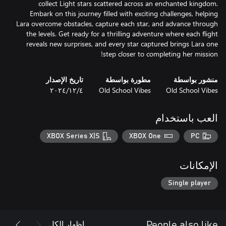
collect Light stars scattered across an enchanted kingdom.
Embark on this journey filled with exciting challenges, helping
Lara overcome obstacles, capture each star, and advance through
the levels. Get ready for a thrilling adventure where each flight
reveals new surprises, and every star captured brings Lara one
step closer to completing her mission!
منشور بواسطة
مطورة بواسطة
تاريخ الإصدار
Old School Vibes
Old School Vibes
٤‏/١٢‏/٢٠٢٤
العب باستخدام
XBOX Series X|S
XBOX One
PC
الإمكانات
Single player
إظهار الكل
People also like