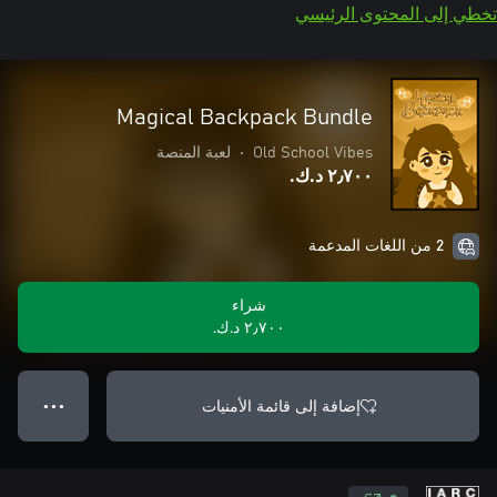
تخطي إلى المحتوى الرئيسي
Magical Backpack Bundle
Old School Vibes
•
لعبة المنصة
٢٫٧٠٠ د.ك.‏
2 من اللغات المدعمة
شراء
٢٫٧٠٠ د.ك.‏
إضافة إلى قائمة الأمنيات
● ● ●