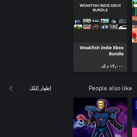
Weakfish Indie Xbox
Bundle
١٢٫٠٠٠ د.ك.‏
إظهار الكل
People also like