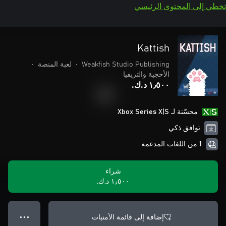
تخطي إلى المحتوى الرئيسي
Kattish
Weakfish Studio Publishing
•
لعبة المنصة
•
الأحجية والتريفيا
١٫٥٠٠ د.ك.‏
محسّنة لـ Xbox Series X|S
توافق ذكي
1 من اللغات المدعمة
شراء
١٫٥٠٠ د.ك.‏
إضافة إلى قائمة الأمنيات
● ● ●