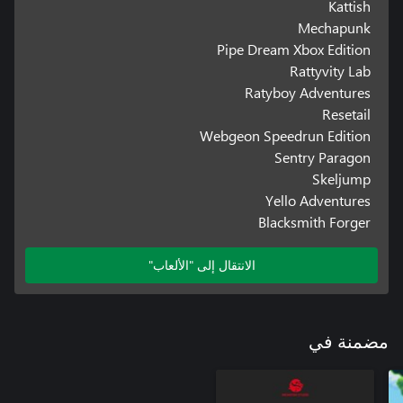
Kattish
Mechapunk
Pipe Dream Xbox Edition
Rattyvity Lab
Ratyboy Adventures
Resetail
Webgeon Speedrun Edition
Sentry Paragon
Skeljump
Yello Adventures
Blacksmith Forger
الانتقال إلى "الألعاب"
مضمنة في