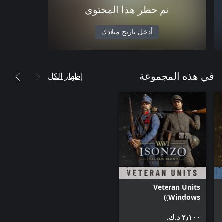
تم حظر هذا المحتوى
أدخل تاريخ ميلادك
إظهار الكل
في هذه المجموعة
Veteran Units
(Windows)
٢٫١٠٠ د.ك.‏