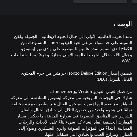
الوصف
تمتد الحرب العالمية الأولى إلى جبال الجبهة الإيطالية - الجميلة ولكن
المميتة على حد سواء. ترتقي لعبة الفيديو Isonzo المستوحاة من
الكفاح الذي استمر لمدة عامين للسيطرة على وادي نهر إيسونزو
وجبال الألب خلال الحرب العالمية الأولى مجازيًا وحرفيًا بسلسلة ألعاب
يتضمن إصدار Isonzo Deluxe Edition حزمتين من حزم المحتوى
شارك في الهجمات التاريخية من معركة إيسونزو السادسة إلى معركة
أسياغو. مع تقدم المهاجمين، سيتحول القتال عبر مناظر طبيعية مختلفة
تمامًا في هجوم واحد: من حصون التلال إلى خنادق الجبال والقتال
الشرس في المناطق الحضرية في شوارع المدينة، ما يعكس مسار
المعارك الحقيقية. يُعاد إنشاء كل شيء بناءً على الأبحاث والرحلات
الميدانية، ابتداءً من المؤثرات الصوتية والزي العسكري وصولاً إلى