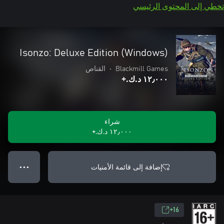
تخطي إلى المحتوى الرئيسي
Isonzo: Deluxe Edition (Windows)
Blackmill Games
•
القناص
١٢٫٠٠٠ د.ك.‏+
شراء
١٢٫٠٠٠ د.ك.‏+
إضافة إلى قائمة الأمنيات
● ● ●
16+