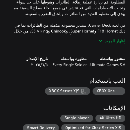
المطلوبة. قم بإدارة عملية إطلاق الطائرات وهبوطها على حد سواء،
وتجنب الاصطدامات التي قد تنتشر في جميع أنحاء سطح السفينة مما
في لعبة Carrier Deck، ستدير مجموعة مذهلة من الطائرات بما في
ذلك F18 Hornet وSuper Hornet، وChinook وS3 Viking، من خلال
حملة تغطي المحيطات في جميع أنحاء العالم. اختبر مهاراتك في
إظهار المزيد
مجموعة كاملة من العمليات في جميع أنحاء العالم في وضع الحملة
منشور بواسطة
مطورة بواسطة
تاريخ الإصدار
Ultimate Games S.A.
Every Single Soldier
٥‏/٦‏/٢٠٢٥
1. إدارة كاملة لسطح الطيران، بما في ذلك تحريك الطائرات وتزويدها
العب باستخدام
2. صيانة الطائرات وإدارة سطح حظيرة الطائرات وإدارة حظيرة
XBOX Series X|S
XBOX One
3. اختيار وإطلاق مهام البحث للكشف عن التهديدات الجوية والسطحية
الإمكانات
Single player
4K Ultra HD
Smart Delivery
Optimized for Xbox Series X|S
8. مجموعة كاملة من الطائرات والمروحيات على متن الطائرات من