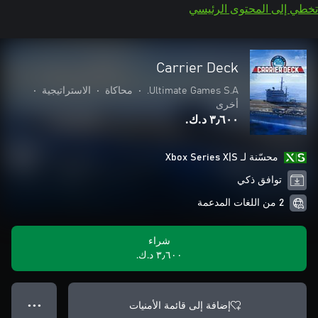
تخطي إلى المحتوى الرئيسي
Carrier Deck
Ultimate Games S.A.
•
محاكاة
•
الاستراتيجية
•
أخرى
٣٫٦٠٠ د.ك.‏
محسّنة لـ Xbox Series X|S
توافق ذكي
2 من اللغات المدعمة
شراء
٣٫٦٠٠ د.ك.‏
إضافة إلى قائمة الأمنيات
● ● ●