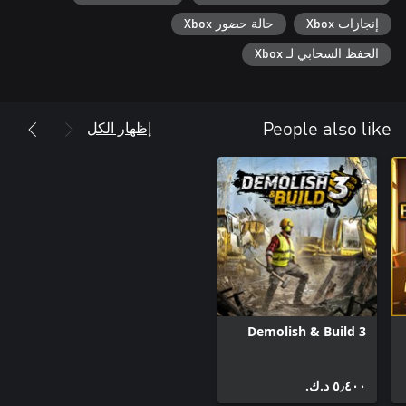
المقاتلات إلى طائرات الإنذار المبكر وطائرات الكشف.
إنجازات Xbox
حالة حضور Xbox
الحفظ السحابي لـ Xbox
إظهار الكل
People also like
Demolish & Build 3
٥٫٤٠٠ د.ك.‏