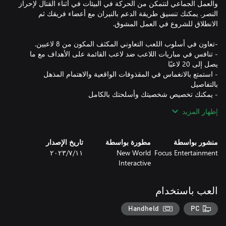
والعمل الجماعي لتتمكن من الحركة في البيئات في أثناء القتال لإحراز
النصر. يمكنك تنسيق طريقة الدعم بالنيران مع أعضاء فريقك ثم
- تنافس في مباريات اللاعب ضد لاعب القائمة على الأهداف مع ما
- استمتع بالانغماس في المقذوفات الواقعية والاهتمام المذهل
- استمتع بتصميم صوتي غير مسبوق مع دردشة صوتية موضعية من
إظهار المزيد
أجل جو مفعم بالحيوية
منشور بواسطة
مطورة بواسطة
تاريخ الإصدار
Focus Entertainment
New World
١١‏/٧‏/٢٠٢٣
Interactive
العب باستخدام
Handheld
PC