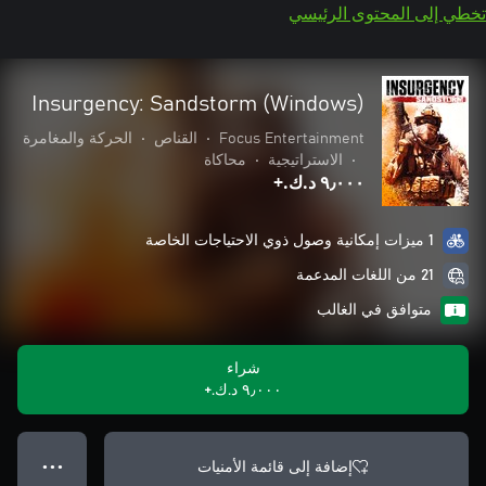
تخطي إلى المحتوى الرئيسي
Insurgency: Sandstorm (Windows)
Focus Entertainment
•
القناص
•
الحركة والمغامرة
•
الاستراتيجية
•
محاكاة
٩٫٠٠٠ د.ك.‏+
1 ميزات إمكانية وصول ذوي الاحتياجات الخاصة
21 من اللغات المدعمة
متوافق في الغالب
شراء
٩٫٠٠٠ د.ك.‏+
إضافة إلى قائمة الأمنيات
● ● ●