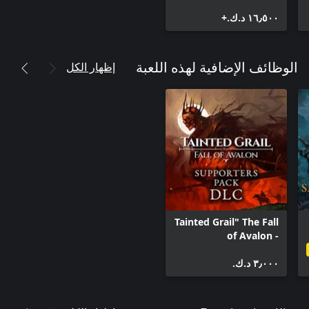
Edition
١٦٫٥٠٠ د.ك.‏+
إظهار الكل
الوظائف الإضافية لهذه اللعبة
Tainted Grail" The Fall
of Avalon -
Supporters Pack DLC
٣٫٠٠٠ د.ك.‏