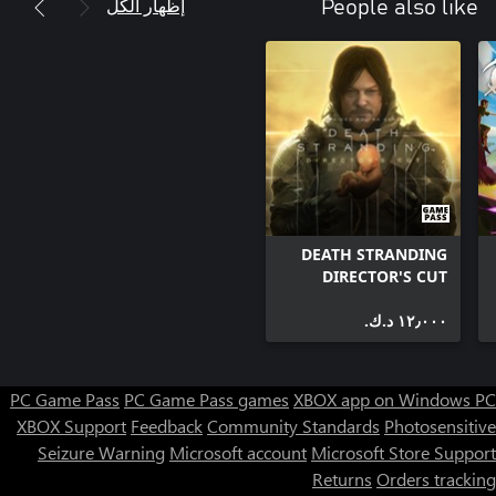
إظهار الكل
People also like
DEATH STRANDING
DIRECTOR'S CUT
١٢٫٠٠٠ د.ك.‏
PC Game Pass
PC Game Pass games
XBOX app on Windows PC
XBOX Support
Feedback
Community Standards
Photosensitive
Seizure Warning
Microsoft account
Microsoft Store Support
Returns
Orders tracking