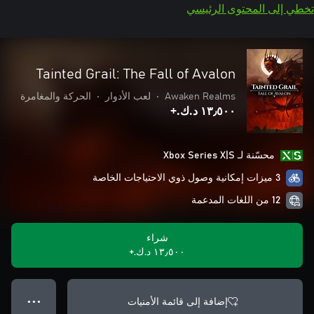
تخطي إلى المحتوى الرئيسي
Tainted Grail: The Fall of Avalon
Awaken Realms
•
لعب الأدوار
•
الحركة والمغامرة
١٣٫٥٠٠ د.ك.‏+
محسّنة لـ Xbox Series X|S
3 ميزات إمكانية وصول ذوي الاحتياجات الخاصة
12 من اللغات المدعمة
شراء
١٣٫٥٠٠ د.ك.‏+
إضافة إلى قائمة الأمنيات
● ● ●