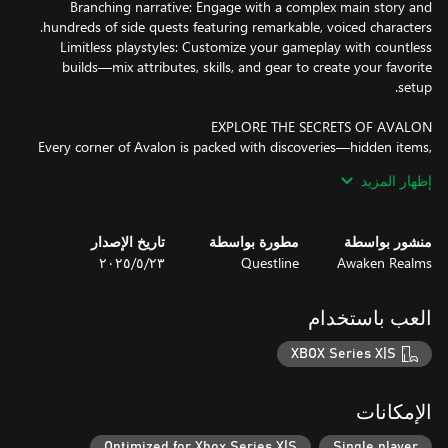
Branching narrative: Engage with a complex main story and
Limitless playstyles: Customize your gameplay with countless
builds—mix attributes, skills, and gear to create your favorite
Every corner of Avalon is packed with discoveries—hidden items,
story secrets, unique enemies, dungeons, quests, and fascinating
إظهار المزيد
NPCs. Freely explore at your own pace and forge your path in a
منشور بواسطة
مطورة بواسطة
تاريخ الإصدار
Awaken Realms
Questline
٢٣‏/٥‏/٢٠٢٥
Switch seamlessly between melee weapons, shields, bows, magic,
throwables, mixtures, and more. Dodge, parry, and block to
protect yourself from danger. Experiment to develop your
العب باستخدام
ultimate combat style against a wide variety of challenging
XBOX Series X|S
With all the stats, perks, equipment, and crafting, you can shape
الإمكانات
Want to be a crazy alchemist-berserker punching enemies to
Optimized for Xbox Series X|S
Single player