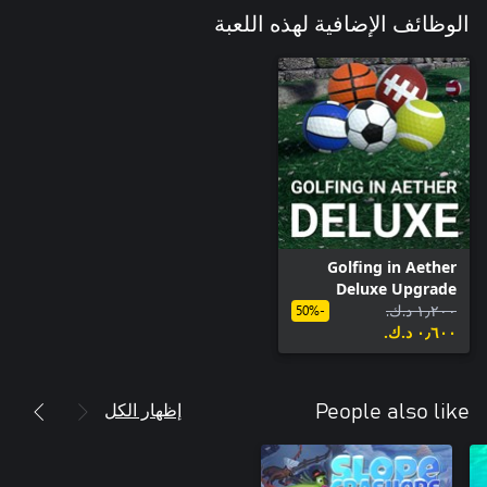
الوظائف الإضافية لهذه اللعبة
Golfing in Aether
Deluxe Upgrade
١٫٢٠٠ د.ك.‏
-50%
٠٫٦٠٠ د.ك.‏
إظهار الكل
People also like