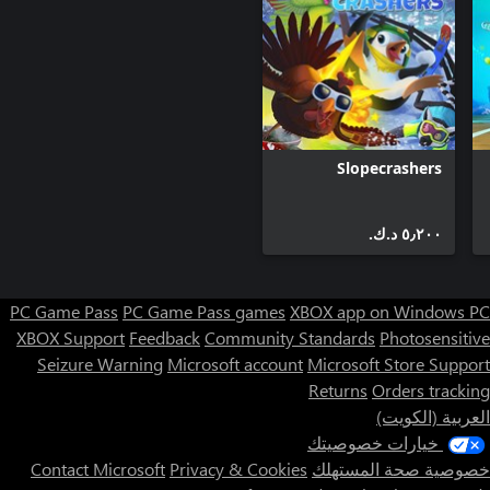
Slopecrashers
٥٫٢٠٠ د.ك.‏
PC Game Pass
PC Game Pass games
XBOX app on Windows PC
XBOX Support
Feedback
Community Standards
Photosensitive
Seizure Warning
Microsoft account
Microsoft Store Support
Returns
Orders tracking
العربية (الكويت)
خيارات خصوصيتك
خصوصية صحة المستهلك
Privacy & Cookies
Contact Microsoft