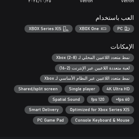
Vetron
Vetron
٢٥‏/١٠‏/٢٠٢٤
العب باستخدام
XBOX Series X|S
XBOX One
PC
الإمكانات
نمط متعدد اللاعبين المحلي لـ Xbox (2-8)
لعبة متعددة اللاعبين عبر الإنترنت (2-16)
نمط متعدد اللاعبين عبر النظام الأساسي لـ Xbox
Shared/split screen
Single player
4K Ultra HD
Spatial Sound
120 fps
60 fps+
Smart Delivery
Optimized for Xbox Series X|S
PC Game Pad
Console Keyboard & Mouse