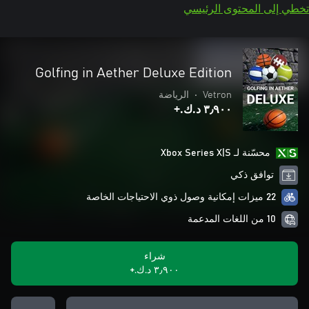
تخطي إلى المحتوى الرئيسي
Golfing in Aether Deluxe Edition
Vetron
•
الرياضة
٣٫٩٠٠ د.ك.‏+
محسّنة لـ Xbox Series X|S
توافق ذكي
22 ميزات إمكانية وصول ذوي الاحتياجات الخاصة
10 من اللغات المدعمة
شراء
٣٫٩٠٠ د.ك.‏+