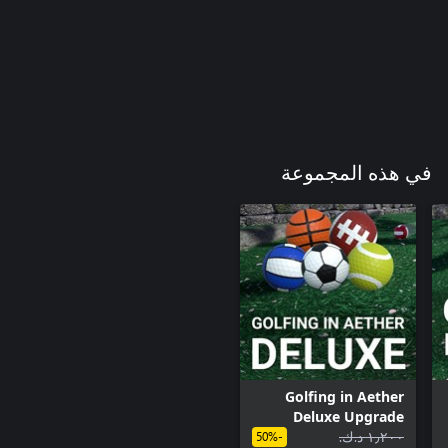
في هذه المجموعة
Golfing in Aether
Deluxe Upgrade
١٫٢٠٠ د.ك.‏
-50%