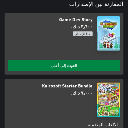
المقارنة بين الإصدارات
Game Dev Story
٣٫٦٠٠ د.ك.‏
هذا الإصدار
العودة إلى أعلى
Kairosoft Starter Bundle
٧٫٠٠٠ د.ك.‏
الألعاب المضمنة