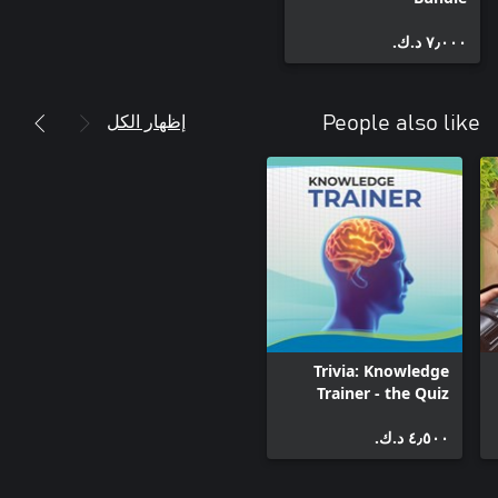
٧٫٠٠٠ د.ك.‏
إظهار الكل
People also like
Trivia: Knowledge
Trainer - the Quiz
Game
٤٫٥٠٠ د.ك.‏