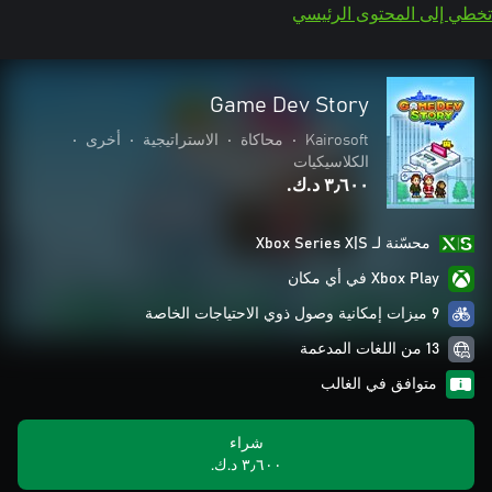
تخطي إلى المحتوى الرئيسي
Game Dev Story
Kairosoft
•
محاكاة
•
الاستراتيجية
•
أخرى
•
الكلاسيكيات
٣٫٦٠٠ د.ك.‏
محسّنة لـ Xbox Series X|S
Xbox Play في أي مكان
9 ميزات إمكانية وصول ذوي الاحتياجات الخاصة
13 من اللغات المدعمة
متوافق في الغالب
شراء
٣٫٦٠٠ د.ك.‏