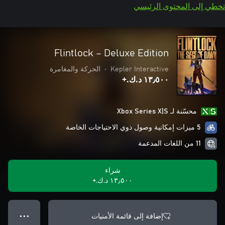
تخطي إلى المحتوى الرئيسي
Flintlock – Deluxe Edition
Kepler Interactive
•
الحركة والمغامرة
١٣٫٥٠٠ د.ك.‏+
محسّنة لـ Xbox Series X|S
5 ميزات إمكانية وصول ذوي الاحتياجات الخاصة
11 من اللغات المدعمة
شراء
١٣٫٥٠٠ د.ك.‏+
إضافة إلى قائمة الأمنيات
● ● ●