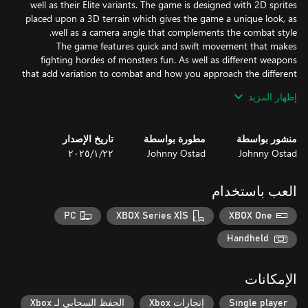
well as their Elite variants. The game is designed with 2D sprites
placed upon a 3D terrain which gives the game a unique look, as
The game features quick and swift movement that makes
fighting hordes of monsters fun. As well as different weapons
that add variation to combat and how you approach the different
إظهار المزيد
منشور بواسطة
مطورة بواسطة
تاريخ الإصدار
Johnny Ostad
Johnny Ostad
٢٢‏/١‏/٢٠٢٥
- Quick and swift movement that makes fighting hordes of
العب باستخدام
PC
XBOX Series X|S
XBOX One
- Find Rubies and Emeralds to increase your Health and Stamina.
Handheld
الإمكانات
Single player
إنجازات Xbox
الحفظ السحابي لـ Xbox