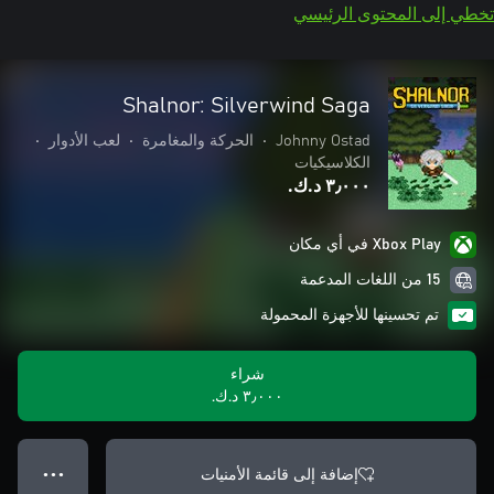
تخطي إلى المحتوى الرئيسي
Shalnor: Silverwind Saga
Johnny Ostad
•
الحركة والمغامرة
•
لعب الأدوار
•
الكلاسيكيات
٣٫٠٠٠ د.ك.‏
Xbox Play في أي مكان
15 من اللغات المدعمة
تم تحسينها للأجهزة المحمولة
شراء
٣٫٠٠٠ د.ك.‏
إضافة إلى قائمة الأمنيات
● ● ●