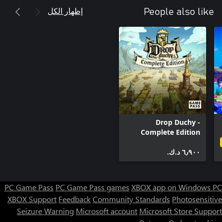
إظهار الكل
People also like
From time to time, idyllic Vault life may be disrupted by the
dangers of post-nuclear life. Prepare your Dwellers to protect
Vault-Tec has provided the tools, but the rest is up to you. What
are you waiting for? Get started building your Vault today for
https://eulas.bethesda.net/Fallout%20Shelter
Drop Duchy -
Complete Edition
٦٫٩٠٠ د.ك.‏
PC Game Pass
PC Game Pass games
XBOX app on Windows PC
XBOX Support
Feedback
Community Standards
Photosensitive
Seizure Warning
Microsoft account
Microsoft Store Support