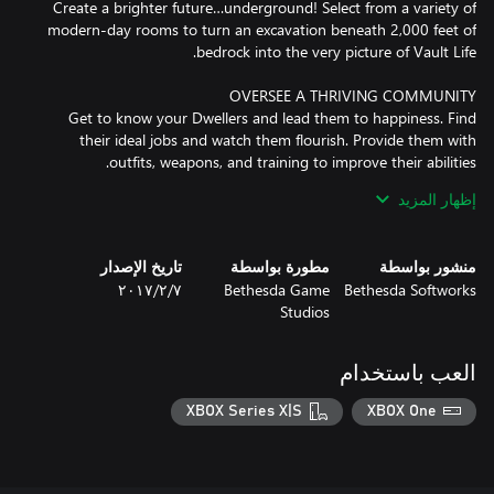
Create a brighter future…underground! Select from a variety of
modern-day rooms to turn an excavation beneath 2,000 feet of
Get to know your Dwellers and lead them to happiness. Find
their ideal jobs and watch them flourish. Provide them with
إظهار المزيد
Turn worthless junk into useful items with Crafting! Customize
منشور بواسطة
مطورة بواسطة
تاريخ الإصدار
Bethesda Softworks
Bethesda Game
٧‏/٢‏/٢٠١٧
Studios
A well-run Vault requires a variety of Dwellers with a mix of skills.
Build a Radio Room to attract new Dwellers. Or, take an active
role in their personal lives; play matchmaker and watch the
العب باستخدام
XBOX Series X|S
XBOX One
Send Dwellers above ground to explore the blasted surface left
behind and seek adventure, handy survival loot, or unspeakable
death. Find new armor and weapons, gain experience, and earn