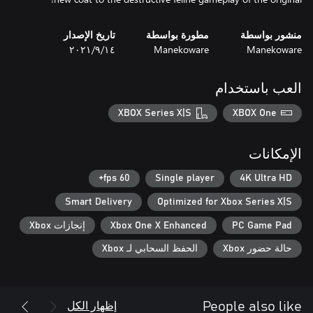
منشور بواسطة
مطورة بواسطة
تاريخ الإصدار
Manekoware
Manekoware
١٤‏/٩‏/٢٠٢١
العب باستخدام
XBOX Series X|S
XBOX One
الإمكانات
60 fps+
Single player
4K Ultra HD
Smart Delivery
Optimized for Xbox Series X|S
PC Game Pad
Xbox One X Enhanced
إنجازات Xbox
حالة حضور Xbox
الحفظ السحابي لـ Xbox
إظهار الكل
People also like