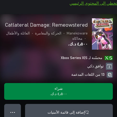
تخطي إلى المحتوى الرئيسي
Catlateral Damage: Remeowstered
Manekoware
•
الحركة والمغامرة
•
العائلة والأطفال
•
محاكاة
٤٫٥٠٠ د.ك.‏
محسّنة لـ Xbox Series X|S
توافق ذكي
13 من اللغات المدعمة
شراء
٤٫٥٠٠ د.ك.‏
إضافة إلى قائمة الأمنيات
● ● ●