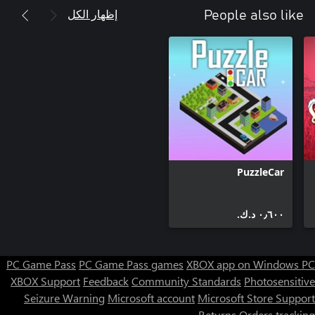
إظهار الكل
People also like
PuzzleCar
٠٫٦٠٠ د.ك.‏
PC Game Pass
PC Game Pass games
XBOX app on Windows PC
XBOX Support
Feedback
Community Standards
Photosensitive
Seizure Warning
Microsoft account
Microsoft Store Support
Returns
Orders tracking