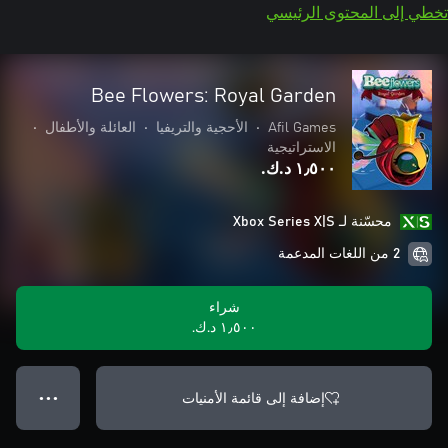
تخطي إلى المحتوى الرئيسي
Bee Flowers: Royal Garden
Afil Games
•
الأحجية والتريفيا
•
العائلة والأطفال
•
الاستراتيجية
١٫٥٠٠ د.ك.‏
محسّنة لـ Xbox Series X|S
2 من اللغات المدعمة
شراء
١٫٥٠٠ د.ك.‏
إضافة إلى قائمة الأمنيات
● ● ●