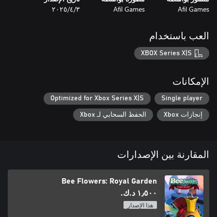
Afil Games
Afil Games
٣‏/٤‏/٢٠٢٥
العب باستخدام
XBOX Series X|S
الإمكانات
Optimized for Xbox Series X|S
Single player
إنجازات Xbox
الحفظ السحابي لـ Xbox
المقارنة بين الإصدارات
Bee Flowers: Royal Garden
١٫٥٠٠ د.ك.‏
هذا الإصدار