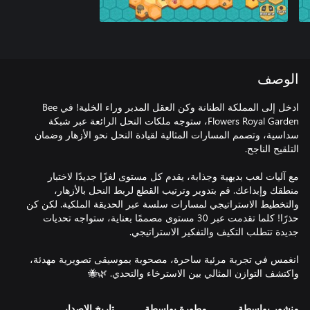
الوصف
ادخل إلى المملكة الطنانة وكن العقل المدبر وراء الخلية! في Bee
Flowers Royal Garden، ستوجه ملكات النحل الرائعة عبر شبكة
سداسية، وتصمم المسارات المثالية لقيادة النحل نحو الأزهار وضمان
مع آليات لعب بديهية وجذابة، يقدم كل مستوى لغزًا جديدًا لاختبار
منطقك وإبداعك. قم بتدوير وترتيب القطع لربط النحل بالأزهار،
والتخطيط الاستراتيجي لمسارات سلسة عبر الحديقة الملكية. لكن كن
حذرًا! كلما تقدمت عبر 30 مستوى مصممًا بعناية، ستواجه تحديات
انغمس في تجربة مرئية ساحرة، مصحوبة بموسيقى تصويرية مهدئة،
واكتشف التوازن المثالي بين الاسترخاء والتحدي. 🌿🐝
منشور بواسطة
مطورة بواسطة
تاريخ الإصدار