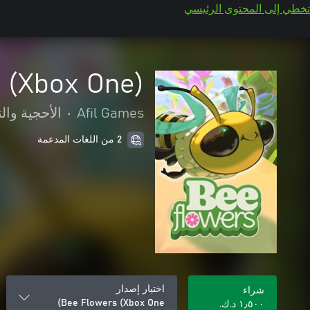
تخطي إلى المحتوى الرئيسي
 (Xbox One)
Afil Games
•
الأحجية والت
2 من اللغات المدعمة
اختيار إصدار
شراء
Bee Flowers (Xbox One)
١٫٥٠٠ د.ك.‏