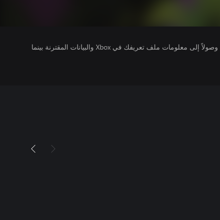
يتلقى ناشرو الألعاب التي تقوم بتشغيلها وصولاً إلى معلومات ملف تعريفك في Xbox والبيانات المقترنة بينما