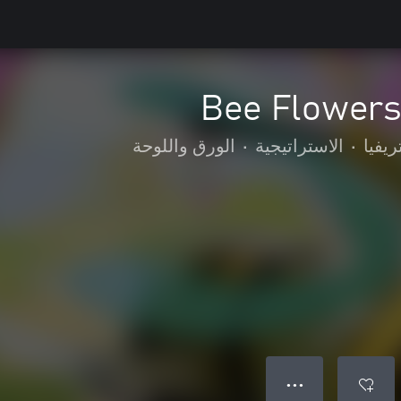
Bee Flowers
ريفيا
•
الاستراتيجية
•
الورق واللوحة
● ● ●