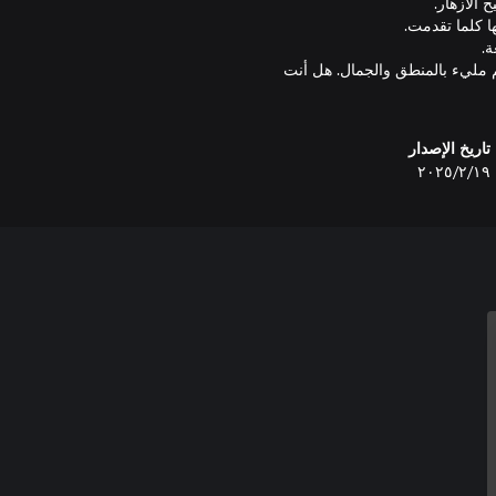
ية ودع Bee Flowers يأخذك إلى عالم مليء بالمنطق والجمال. هل أنت
تاريخ الإصدار
١٩‏/٢‏/٢٠٢٥