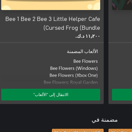
Bee 1 Bee 2 Bee 3 Little Helper Cafe
Cursed Frog (Bundle)
١١٫٢٠٠ د.ك.‏
الألعاب المضمنة
Bee Flowers
Bee Flowers (Windows)
Bee Flowers (Xbox One)
Bee Flowers: Royal Garden
Bee Flowers: Royal Garden (Windows)
الانتقال إلى "الألعاب"
Bee Flowers: Royal Garden (Xbox One)
Bee Flowers: Save the Garden
Bee Flowers: Save the Garden (Windows)
Bee Flowers: Save the Garden (Xbox One)
مضمنة في
Little Helper Cafe
Little Helper Cafe (Windows)