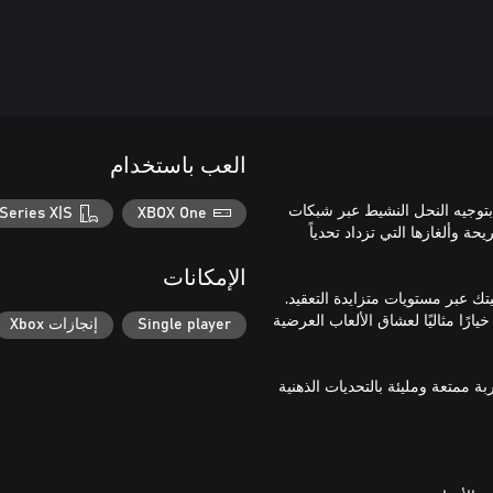
العب باستخدام
لغاز ممتعة حيث تقوم بتوجيه النحل النشيط عبر شبكات
Series X|S
XBOX One
حة وألغازها التي تزداد تحدياً
الإمكانات
ك عبر مستويات متزايدة التعقيد.
رًا مثاليًا لعشاق الألعاب العرضية
Single player
إنجازات Xbox
 لغزًا سريعًا أو تتقن تحديًا صعبًا، تعدك Bee Flowers بتجربة ممتعة ومليئة بالتحديات الذهنية