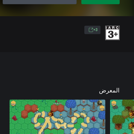
3+
المعرض