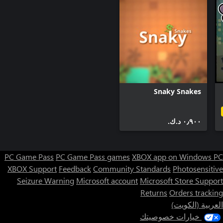
Snaky Snakes
٠٫٩٠٠ د.ك.‏
PC Game Pass
PC Game Pass games
XBOX app on Windows PC
XBOX Support
Feedback
Community Standards
Photosensitive
Seizure Warning
Microsoft account
Microsoft Store Support
Returns
Orders tracking
العربية (الكويت)
خيارات خصوصيتك