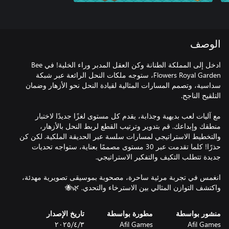
الوصف
ادخل إلى المملكة الطنانة وكن العقل المدبر وراء الخلية! في Bee
Flowers Royal Garden، ستوجه ملكات النحل الرائعة عبر شبكة
سداسية، وتصمم المسارات المثالية لقيادة النحل نحو الأزهار وضمان
مع آليات لعب بديهية وجذابة، يقدم كل مستوى لغزًا جديدًا لاختبار
منطقك وإبداعك. قم بتدوير وترتيب القطع لربط النحل بالأزهار،
والتخطيط الاستراتيجي لمسارات سلسة عبر الحديقة الملكية. لكن كن
حذرًا! كلما تقدمت عبر 30 مستوى مصممًا بعناية، ستواجه تحديات
انغمس في تجربة مرئية ساحرة، مصحوبة بموسيقى تصويرية مهدئة،
واكتشف التوازن المثالي بين الاسترخاء والتحدي. 🌿🐝
منشور بواسطة
مطورة بواسطة
تاريخ الإصدار
Afil Games
Afil Games
٣‏/٤‏/٢٠٢٥