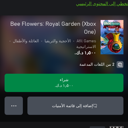
تخطي إلى المحتوى الرئيسي
Bee Flowers: Royal Garden (Xbox
One)
Afil Games
•
الأحجية والتريفيا
•
العائلة والأطفال
•
الاستراتيجية
١٫٥٠٠ د.ك.‏
2 من اللغات المدعمة
شراء
١٫٥٠٠ د.ك.‏
إضافة إلى قائمة الأمنيات
● ● ●