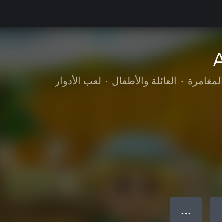
A
لمغامرة
•
العائلة والأطفال
•
لعب الأدوار
● ● ●