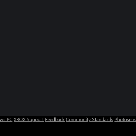
ws PC
XBOX Support
Feedback
Community Standards
Photosens