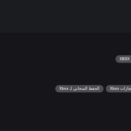
XBOX 
جازات Xbox
الحفظ السحابي لـ Xbox