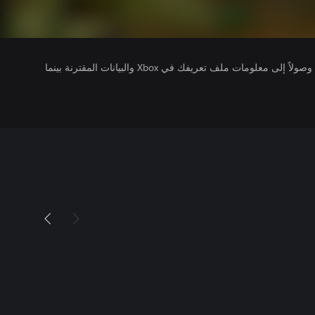
يتلقى ناشرو الألعاب التي تقوم بتشغيلها وصولاً إلى معلومات ملف تعريفك في Xbox والبيانات المقترنة بينما