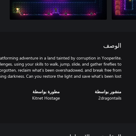
الوصف
tforming adventure in a land tainted by corruption in Yooperlite.
enges, using your skills to walk, jump, slide, and gather fireflies to
forgotten, reclaim what’s been overshadowed, and break free from
ing darkness. Can you restore the light and save what’s been lost?
منشور بواسطة
مطورة بواسطة
Kitnet Hostage
2dragontails