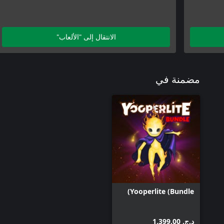
الانتقال إلى "الألعاب"
مضمنة في
Yooperlite (Bundle)
د.ج.‏ 1.399,00