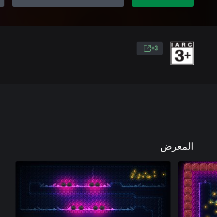
3+
المعرض