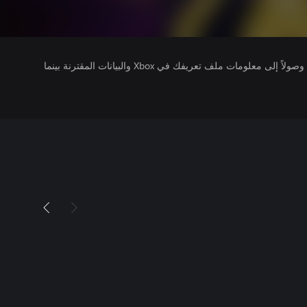
يتلقى ناشرو الألعاب التي تقوم بتشغيلها وصولاً إلى معلومات ملف تعريفك في Xbox والبيانات المقترنة بينما