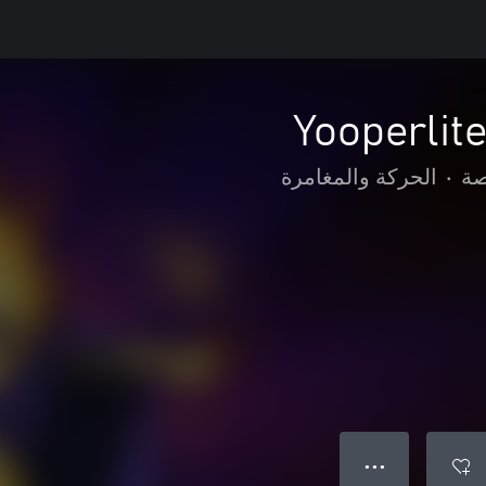
Yooperlit
صة
•
الحركة والمغامرة
● ● ●