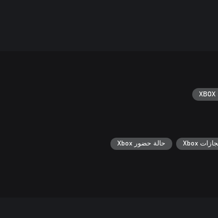
XBOX 
جازات Xbox
حالة حضور Xbox