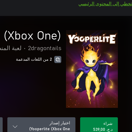
تخطي إلى المحتوى الرئيسي
e (Xbox One)
2dragontails
•
لعبة المن
2 من اللغات المدعمة
اختيار إصدار
شراء
Yooperlite (Xbox One)
د.ج.‏ 539,00