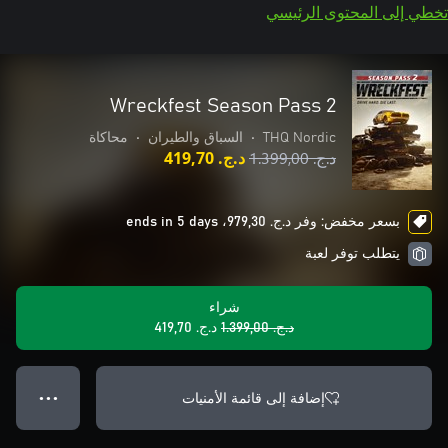
تخطي إلى المحتوى الرئيسي
Wreckfest Season Pass 2
THQ Nordic
•
السباق والطيران
•
محاكاة
د.ج.‏ 1.399,00
د.ج.‏ 419,70
بسعر مخفض: وفر د.ج.‏ 979,30، ends in 5 days
يتطلب توفر لعبة
شراء
د.ج.‏ 1.399,00
د.ج.‏ 419,70
إضافة إلى قائمة الأمنيات
● ● ●