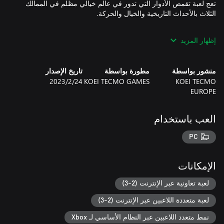
تعج لعبة تقمص الأدوار التي تدور في عالم خيالي مظلم في الممالك
إظهار المزيد
- على الرغم من أن هذا الإصدار التجريبي جزء من اللعبة الكاملة، فقد
منشور بواسطة
مطورة بواسطة
تاريخ الإصدار
-'- يمكن نقل البيانات المحفوظة من الإصدار التجريبي إلى الإصدار
KOEI TECMO
KOEI TECMO GAMES
24‏/2‏/2023
الكامل من "Wo Long: Fallen Dynasty Complete Edition." ولكن،
EUROPE
يتعذر تنفيذ هذا الإجراء مع "Wo Long: Fallen Dynasty" (الإصدار
العب باستخدام
- بالنسبة للوضع الجماعي، لا يمكن توفيق اللاعبين إلا مع لاعبي الإصدار
PC
- للتعرف على مزيد من المعلومات، الرجاء زيارة الصفحة الرئيسية
الإمكانات
الرسمية: https://teamninja-studio.com/wolong
لعبة تعاونية عبر الإنترنت (2-3)
لعبة متعددة اللاعبين عبر الإنترنت (2-3)
نمط متعدد اللاعبين عبر النظام الأساسي لـ Xbox