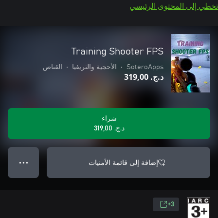
تخطي إلى المحتوى الرئيسي
Training Shooter FPS
SoteroApps
•
الأحجية والتريفيا
•
القناص
د.ج.‏ 319,00
شراء
د.ج.‏ 319,00
إضافة إلى قائمة الأمنيات
● ● ●
3+