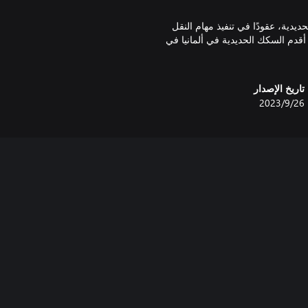
لسكك الحديدية، عقودًا في تنفيذ مهام النقل
قدم السكك الحديدية في ألمانيا في
تاريخ الإصدار
26‏/9‏/2023