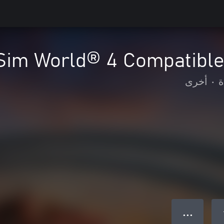
 Sim World® 4 Compatible
ة
•
أخرى
● ● ●