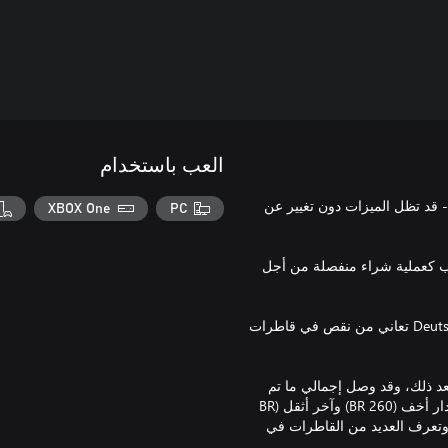
العب باستخدام
 تم إصداره لإصدار ®Train Sim World السابق - قد تظل الميزات دون تغيير عن
XBOX One
PC
أتي: إنَّ Train Sim World 2: Ruhr-Sieg Nord مطلوب كعملية شراء منفصلة من أجل
بحلول مطلع خمسينيات القرن الماضي، كانت شركة Deutsche Bundesbahn تعاني من نقص في قاطرات
وير العديد من هذه القاطرات الجديدة، التي تسمى DB V 60، بعد ذلك، وقد وصل إجمالي ما تم
تسليمه عند إيقاف التصنيع في عام 1964 إلى 942 قاطرة. تم تصنيع إصدار أخف (BR 260) وآخر أثقل (BR
، وتعرف العديد من القاطرات في