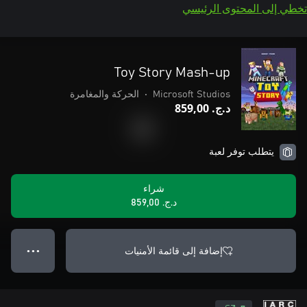
تخطي إلى المحتوى الرئيسي
Toy Story Mash-up
Microsoft Studios
•
الحركة والمغامرة
د.ج.‏ 859,00
يتطلب توفر لعبة
شراء
د.ج.‏ 859,00
إضافة إلى قائمة الأمنيات
● ● ●