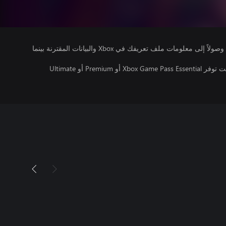
يتلقى ناشرو الألعاب التي تقوم بتشغيلها وصولاً إلى معلومات ملف تعريفك في Xbox والبيانات المقترنة بينما
تتطلب اللعبة متعددة اللاعبين عبر الإنترنت توفر Xbox Game Pass Essential أو Premium أو Ultimate