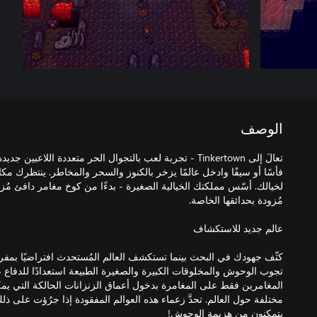
الوصف
تعالَ إلى Tinkertown - تجربة لعب بالتجوال الحر متعددة اللاع
فأسًا أو سيفًا وادخل عالمًا يزخر بالكنوز والسحر والمخاطر. ينتظرك 
لخيالك. أسّس مملكتك الخيالية الصغيرة - بدءًا من كوخ مغامر دافئ مُز
كثّف جهودك في البحث بينما تستكشف العالم المُستحدث افتراضيًا بمفر
تجوب الوحوش والمخلوقات الكبيرة والصغيرة الطبيعة استعدادًا للدفاع 
المغامرين فقط على المغامرة بدخول أعماق الزنزانات الحالكة التي يم
مختلفة حول العالم. تحدَّ زعماء هذه العوالم المفقودة إذا جرُؤت على ذل