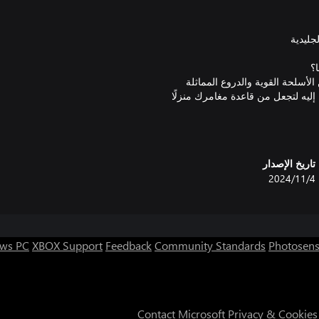
أسلحة القوية والدروع المماثلة
عثر في Tinkertown على كل ما تحتاج إليه لتجعل من قاعدة مغامرك منزلًا
 كنوزهم
تاريخ الإصدار
4‏/11‏/2024
ws PC
XBOX Support
Feedback
Community Standards
Photosens
Contact Microsoft
Privacy & Cookies