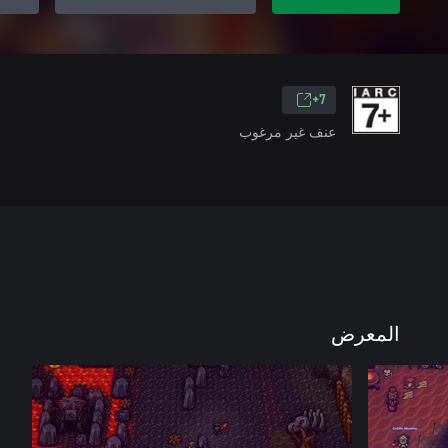
7+
عنف غير مرغوب
المعرض