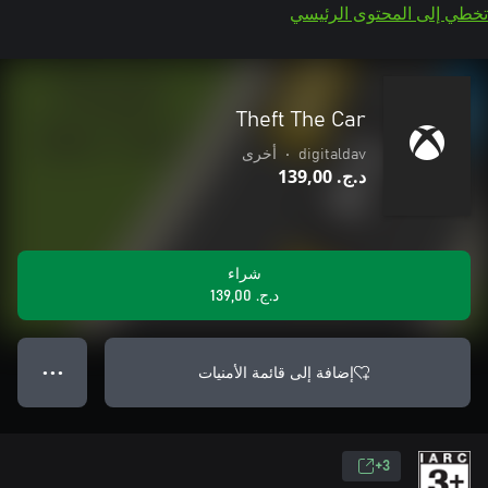
تخطي إلى المحتوى الرئيسي
Theft The Car
digitaldav
•
أخرى
د.ج.‏ 139,00
شراء
د.ج.‏ 139,00
إضافة إلى قائمة الأمنيات
● ● ●
3+