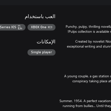
العب باستخدام
Punchy, pulpy, thrilling novell
Series X|S
XBOX One
Created by novelist Nic
الإمكانات
exceptional writing and stunn
Single player
A young couple, a gas station 
conspiracy taking place at
Summer, 1954. A perfect vacation 
running from bullies... Until t