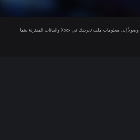
يتلقى ناشرو الألعاب التي تقوم بتشغيلها وصولاً إلى معلومات ملف تعريفك في Xbox والبيانات المقترنة بينما