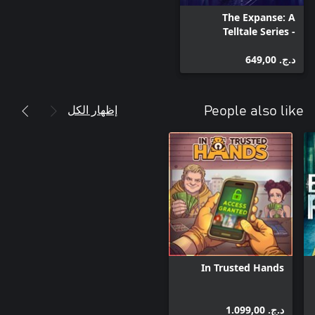
The Expanse: A
Telltale Series -
Archangel
د.ج.‏ 649,00
إظهار الكل
People also like
In Trusted Hands
د.ج.‏ 1.099,00