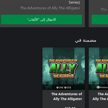
Series)
The Adventures of Ally The Alligator
The 
The Adventures of Ally The Alligator
(Windows)
الانتقال إلى "الألعاب"
The Adventures of Ally The Alligator (XBox
Series)
مضمنة في
The Adventures of
The A
Ally The Alligator
Ally The 
Bundle