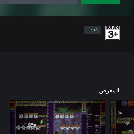
3+
المعرض