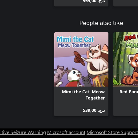
د.ج.‏ 969,00
People also like
Mimi the Cat: Meow
Red Pan
Together
د.ج.‏ 539,00
itive Seizure Warning
Microsoft account
Microsoft Store Support