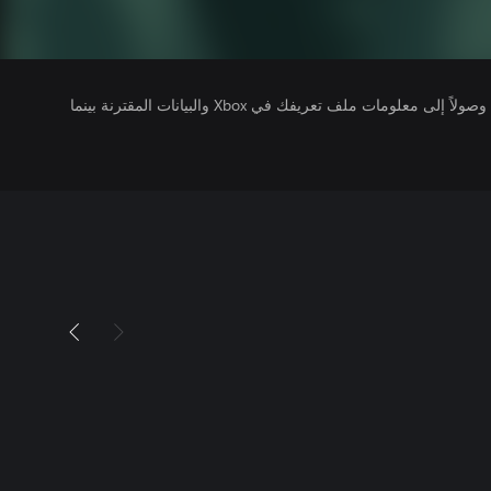
يتلقى ناشرو الألعاب التي تقوم بتشغيلها وصولاً إلى معلومات ملف تعريفك في Xbox والبيانات المقترنة بينما