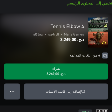
تخطي إلى المحتوى الرئيسي
Tennis Elbow 4
Mana Games
•
الرياضة
•
محاكاة
د.ج.‏ 3.249,00
6 من اللغات المدعمة
شراء
د.ج.‏ 3.249,00
إضافة إلى قائمة الأمنيات
● ● ●