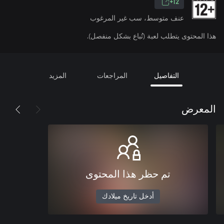
12+
عنف متوسط، سب غير المرغوب
هذا المحتوى يتطلب لعبة (تُباع بشكل منفصل).
التفاصيل
المراجعات
المزيد
المعرض
تم حظر هذا المحتوى
أدخل تاريخ ميلادك