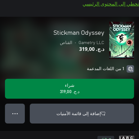
تخطي إلى المحتوى الرئيسي
Stickman Odyssey
Gametry LLC
•
القناص
د.ج.‏ 319,00
1 من اللغات المدعمة
شراء
د.ج.‏ 319,00
إضافة إلى قائمة الأمنيات
● ● ●