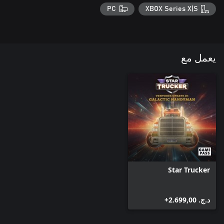
PC
XBOX Series X|S
يعمل مع
Star Trucker
د.ج.‏ 2.699,00+