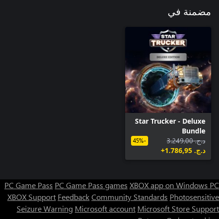
مضمنة في
Star Trucker - Deluxe
Bundle
د.ج.‏ 3.249,00
-45%
د.ج.‏ 1.786,95+
PC Game Pass
PC Game Pass games
XBOX app on Windows PC
XBOX Support
Feedback
Community Standards
Photosensitive
Seizure Warning
Microsoft account
Microsoft Store Support