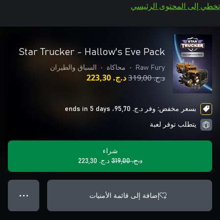
تخطي إلى المحتوى الرئيسي
Star Trucker - Hallow's Eve Pack
Raw Fury
•
محاكاة
•
السباق والطيران
د.ج.‏ 319,00
د.ج.‏ 223,30
بسعر مخفض: وفر د.ج.‏ 95,70، ends in 5 days
يتطلب توفر لعبة
شراء
د.ج.‏ 319,00
د.ج.‏ 223,30
إضافة إلى قائمة الأمنيات
● ● ●