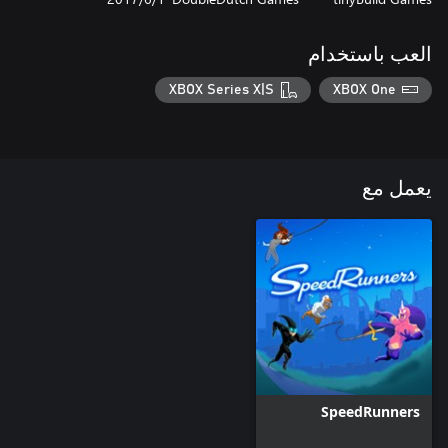
العب باستخدام
XBOX Series X|S
XBOX One
يعمل مع
SpeedRunners