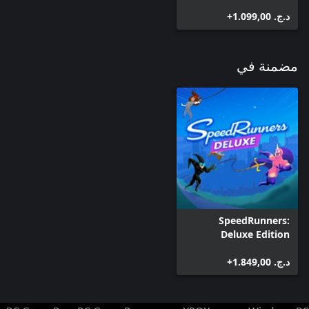
د.ج.‏ 1.099,00+
مضمنة في
SpeedRunners:
Deluxe Edition
د.ج.‏ 1.849,00+