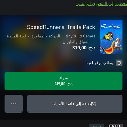
تخطي إلى المحتوى الرئيسي
SpeedRunners: Trails Pack
tinyBuild Games
•
الحركة والمغامرة
•
لعبة المنصة
•
السباق والطيران
د.ج.‏ 319,00
يتطلب توفر لعبة
شراء
د.ج.‏ 319,00
إضافة إلى قائمة الأمنيات
● ● ●