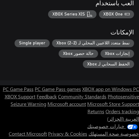
العب باستخدام
XBOX Series X|S
XBOX One
الإمكانات
نمط متعدد اللاعبين المحلي لـ Xbox (2-2)
Single player
إنجازات Xbox
حالة حضور Xbox
الحفظ السحابي لـ Xbox
PC Game Pass
PC Game Pass games
XBOX app on Windows PC
XBOX Support
Feedback
Community Standards
Photosensitive
Seizure Warning
Microsoft account
Microsoft Store Support
Returns
Orders tracking
العربية (الجزائر)
خيارات خصوصيتك
خصوصية صحة المستهلك
Privacy & Cookies
Contact Microsoft