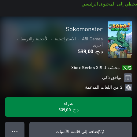
تخطي إلى المحتوى الرئيسي
Sokomonster
Afil Games
•
الاستراتيجية
•
الأحجية والتريفيا
•
أخرى
د.ج.‏ 539,00
محسّنة لـ Xbox Series X|S
توافق ذكي
2 من اللغات المدعمة
شراء
د.ج.‏ 539,00
إضافة إلى قائمة الأمنيات
● ● ●