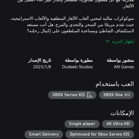
سوكوكراب مثالية لمحبي ألعاب الألغاز المنطقية والألعاب الاستراتيجية،
حيث تقدم مزيجًا من السحر والتحدي والمرح. هل أنت مستعد
إظهار المزيد
- لعبة بفن بيكسل وموضوع مرح
منشور بواسطة
مطورة بواسطة
تاريخ الإصدار
Afil Games
Dudeeki Studios
8‏/1‏/2025
العب باستخدام
XBOX Series X|S
XBOX One
الإمكانات
Single player
4K Ultra HD
Smart Delivery
Optimized for Xbox Series X|S