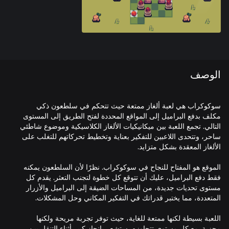
الوصف
سوكوكراب هي لعبة ألغاز ممتعة حيث تتحكم في سلطعون ذكي
مكلف بدفع البراميل إلى المواقع المحددة لفتح الطريق إلى المستوى
التالي. تجمع اللعبة بين ميكانيكيات الألغاز الكلاسيكية وموضوع شاطئي
ساحر، وتتحدى اللاعبين للتفكير بعناية وتخطيط تحركاتهم للتغلب على
الموقع هو المفتاح للنجاح في سوكوكراب. نظرًا لأن السلطعون يمكنه
فقط دفع البراميل، عليك أن تتوقع كل خطوة لتجنب التعثر. يقدم كل
مستوى تحديات جديدة، من المساحات الضيقة إلى البراميل والأزرار
اللعبة بسيطة لكنها ممتعة للغاية، حيث توفر تجربة مريحة ولكنها
مجزية. مع كل مستوى تتجاوزه، ستشعر بإنجاز كبير أثناء التنقل بين