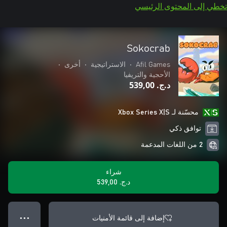
تخطي إلى المحتوى الرئيسي
Sokocrab
Afil Games
•
الاستراتيجية
•
أخرى
•
الأحجية والتريفيا
د.ج.‏ 539,00
محسّنة لـ Xbox Series X|S
توافق ذكي
2 من اللغات المدعمة
شراء
د.ج.‏ 539,00
إضافة إلى قائمة الأمنيات
● ● ●