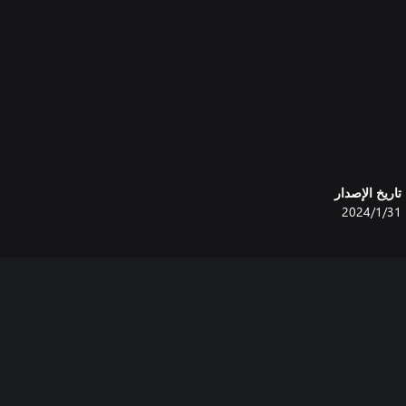
لمحتوى مع مركبات وخرائط جديدة وعناصر
إضافية والمزيد! ستحصل أيضًا على إمكانية وصول فورية إلى حزمة Burning Bright Vinyl Wrap، التي
تاريخ الإصدار
31‏/1‏/2024
محتوى الجديد مع مركبات وخرائط جديدة
وعناصر إضافية وأكثر من ذلك! ستحصل أيضًا على إمكانية وصول فوري إلى حزمة Save the Day Vinyl