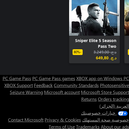
Sniper Elite 5 Season
Pass Two
د.ج.‏ 3.249,00
-80%
د.ج.‏ 649,80
PC Game Pass
PC Game Pass games
XBOX app on Windows PC
XBOX Support
Feedback
Community Standards
Photosensitive
Seizure Warning
Microsoft account
Microsoft Store Support
Returns
Orders tracking
العربية (الجزائر)
خيارات خصوصيتك
خصوصية صحة المستهلك
Privacy & Cookies
Contact Microsoft
Terms of Use
Trademarks
About our ads