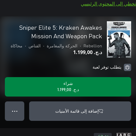
تخطي إلى المحتوى الرئيسي
Sniper Elite 5: Kraken Awakes
Mission And Weapon Pack
Rebellion
•
الحركة والمغامرة
•
القناص
•
محاكاة
د.ج.‏ 1.199,00
يتطلب توفر لعبة
شراء
د.ج.‏ 1.199,00
إضافة إلى قائمة الأمنيات
● ● ●