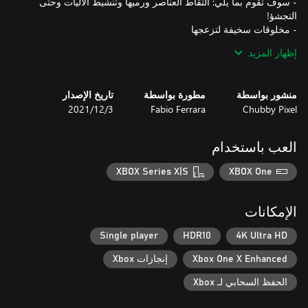
- سوف تقوم بما يلي: التقاط العناصر ورميها وتنشيط الآليات وحتى
إظهار المزيد
منشور بواسطة
مطورة بواسطة
تاريخ الإصدار
Chubby Pixel
Fabio Ferrara
3‏/12‏/2021
العب باستخدام
XBOX Series X|S
XBOX One
الإمكانات
Single player
HDR10
4K Ultra HD
تتضمن اللعبة محتوى للبالغين، على وجه الخصوص، العنف وإدمان
Xbox One X Enhanced
إنجازات Xbox
على الرغم من الإسم، فإن اللعبة لا تتعلق بالانتحار أو الاكتئاب.
الحفظ السحابي لـ Xbox