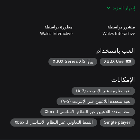
إظهار المزيد
منشور بواسطة
مطورة بواسطة
Wales Interactive
Wales Interactive
• Explore free reward systems ‘Dread Levels’ and ‘Sker Pass’
العب باستخدام
XBOX Series X|S
XBOX One
الإمكانات
لعبة تعاونية عبر الإنترنت (2-4)
لعبة متعددة اللاعبين عبر الإنترنت (2-4)
نمط متعدد اللاعبين عبر النظام الأساسي لـ Xbox
Single player
النمط التعاوني عبر النظام الأساسي لـ Xbox