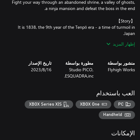
Fight your way through an abandoned shrine, a valley of ghosts,
It is 1838, the 9th year of the Tenpō era - a time of turmoil in
Genba Kisaragi, leader of the Oboro Ittō clan forms an alliance
إظهار المزيد
with demons with the objective of overthrowing the bakufu
Only one dares stand before them; Kaina, the descendent of a
منشور بواسطة
مطورة بواسطة
تاريخ الإصدار
Flyhigh Works
Studio PICO,
16‏/8‏/2023
This is where his battle begins.
ESQUADRA,inc.
العب باستخدام
XBOX Series X|S
XBOX One
PC
Handheld
الإمكانات