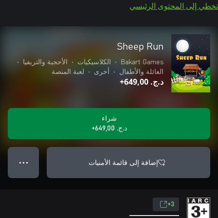
تخطي إلى المحتوى الرئيسي
Sheep Run
Bakart Games
•
الكلاسيكيات
•
الأحجية والتريفيا
•
العائلة والأطفال
•
أخرى
•
لعبة المنصة
د.ج.‏ 649,00+
شراء
د.ج.‏ 649,00+
إضافة إلى قائمة الأمنيات
● ● ●
3+