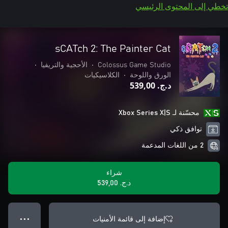
تخطي إلى المحتوى الرئيسي
sCATch 2: The Painter Cat
Colossus Game Studio
•
الأحجية والتريفيا
•
الورق واللوحة
•
الكلاسيكيات
د.ج.‏ 539,00
محسّنة لـ Xbox Series X|S
توافق ذكي
2 من اللغات المدعمة
شراء
د.ج.‏ 539,00
إضافة إلى قائمة الأمنيات
● ● ●