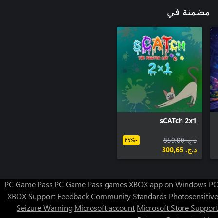
مضمنة في
sCATch 2x1
د.ج.‏ 859,00
-65%
د.ج.‏ 300,65
PC Game Pass
PC Game Pass games
XBOX app on Windows PC
XBOX Support
Feedback
Community Standards
Photosensitive
Seizure Warning
Microsoft account
Microsoft Store Support