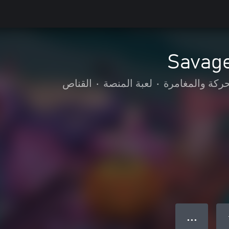
Savag
حركة والمغامرة
•
لعبة المنصة
•
القناص
● ● ●