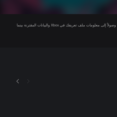
يتلقى ناشرو الألعاب التي تقوم بتشغيلها وصولاً إلى معلومات ملف تعريفك في Xbox والبيانات المقترنة بينما