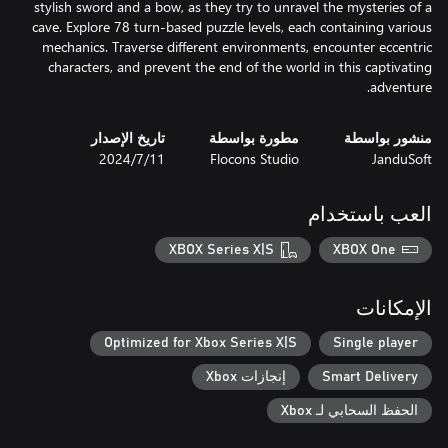
stylish sword and a bow, as they try to unravel the mysteries of a
cave. Explore 78 turn-based puzzle levels, each containing various
mechanics. Traverse different environments, encounter eccentric
characters, and prevent the end of the world in this captivating
adventure.
منشور بواسطة
مطورة بواسطة
تاريخ الإصدار
JanduSoft
Flocons Studio
11‏/7‏/2024
العب باستخدام
XBOX Series X|S
XBOX One
الإمكانات
Optimized for Xbox Series X|S
Single player
Smart Delivery
إنجازات Xbox
الحفظ السحابي لـ Xbox