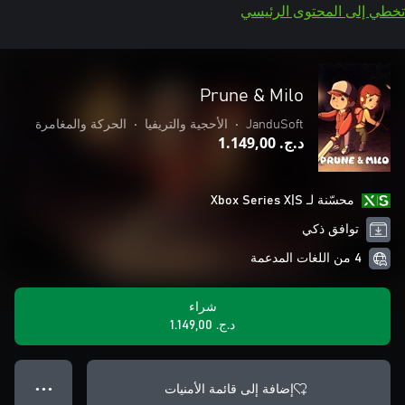
تخطي إلى المحتوى الرئيسي
Prune & Milo
JanduSoft
•
الأحجية والتريفيا
•
الحركة والمغامرة
د.ج.‏ 1.149,00
محسّنة لـ Xbox Series X|S
توافق ذكي
4 من اللغات المدعمة
شراء
د.ج.‏ 1.149,00
إضافة إلى قائمة الأمنيات
● ● ●