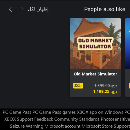
القابل للتنزيل الجديد. يتميز بسجناء أكثر خطورة وعلاجات جديدة
إظهار الكل
People also like
والمزيد من الإجراءات الأمنية والأفضل من ذلك كله...وحدات K9!
Old Market Simulator
د.ج.‏ 1.599,00
-25%
د.ج.‏ 1.199,25
PC Game Pass
PC Game Pass games
XBOX app on Windows PC
XBOX Support
Feedback
Community Standards
Photosensitive
Seizure Warning
Microsoft account
Microsoft Store Support