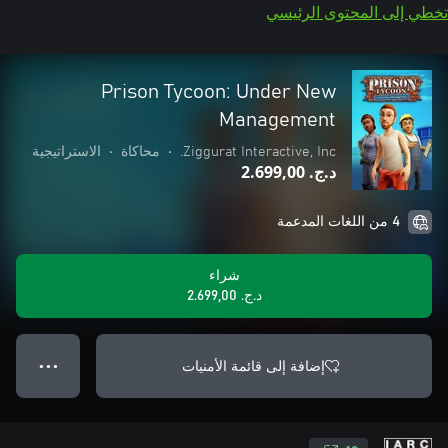
تخطي إلى المحتوى الرئيسي
Prison Tycoon: Under New
Management
Ziggurat Interactive, Inc.
•
محاكاة
•
الاستراتيجية
د.ج.‏ 2.699,00
4 من اللغات المدعمة
شراء
د.ج.‏ 2.699,00
إضافة إلى قائمة الأمنيات
● ● ●