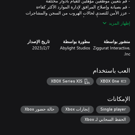
إظهار المزيد
- تتطلب ميكانيكا اللعبة التغذية السليمة والتمارين الرياضية والتحكم
منشور بواسطة
مطورة بواسطة
تاريخ الإصدار
Ziggurat Interactive,
Abylight Studios
7‏/2‏/2023
- يتمتع السجين بعلاج الواقع الافتراضي وغرف انعدام الجاذبية
Inc.
العب باستخدام
XBOX Series X|S
XBOX One
يتميز هذا التوسيع بمُنشئ شخصيات جديد، مما يسمح للاعبين بتخصيص
النزلاء والمراقبين والحراس. يقدم Roll Call كذلك دمج Twitch، ويأخذ
الإمكانات
أسماء الشاشة من مجتمعك (المتابعين أو المشتركين أو المشاهدين)
إلى بناءك. يمكنك كذلك إهداء مفاتيح العناصر لمجتمعك على أي خدمة
Single player
إنجازات Xbox
حالة حضور Xbox
الحفظ السحابي لـ Xbox
قم بتوسيع سجنك بشكل أكبر من خلال محتوى أقصى درجات الأمان