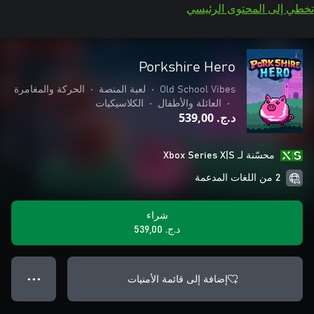
تخطي إلى المحتوى الرئيسي
Porkshire Hero
Old School Vibes
•
لعبة المنصة
•
الحركة والمغامرة
•
العائلة والأطفال
•
الكلاسيكيات
د.ج.‏ 539,00
محسّنة لـ Xbox Series X|S
2 من اللغات المدعمة
شراء
د.ج.‏ 539,00
إضافة إلى قائمة الأمنيات
● ● ●