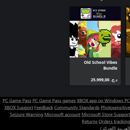
Old School Vibes
Bundle
د.ج.‏ 25.999,00
PC Game Pass
PC Game Pass games
XBOX app on Windows PC
XBOX Support
Feedback
Community Standards
Photosensitive
Seizure Warning
Microsoft account
Microsoft Store Support
Returns
Orders tracking
العربية (الجزائر)