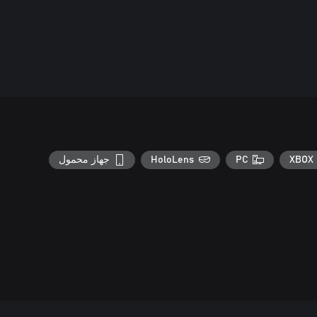
XBOX 
PC
HoloLens
جهاز محمول