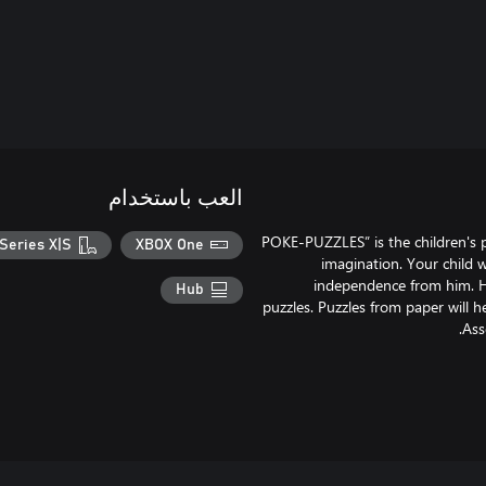
العب باستخدام
“POKE-PUZZLES” is the children's 
Series X|S
XBOX One
imagination. Your child w
independence from him. Her
Hub
puzzles. Puzzles from paper will he
Ass