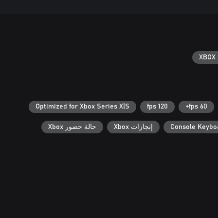
XBOX 
Optimized for Xbox Series X|S
120 fps
60 fps+
Console Keybo
إنجازات Xbox
حالة حضور Xbox