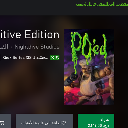
تخطي إلى المحتوى الرئيسي
itive Edition
Nightdive Studios
•
الق
محسّنة لـ Xbox Series X|S
شراء
إضافة إلى قائمة الأمنيات
د.ج.‏ 2.149,00