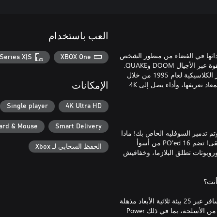
العب باستخدام
ة إطلاق نار تدور أحداثها في الفضاء من منظور الشخص
Series X|S
XBOX One
الأول مليئة بالتشويق والإثارة وتضم عناصر لعب مستوحاة من مراكز القوة عبر الأجيال DOOM وQUAKE.
تضفي PO’ed: Definitive Edition لمسة من الإثارة على لعبة إطلاق النار الكلاسيكية لعام 1995 من خلال
المرئيات المُحدَّثة، والتنعيم، ومعدل الإطارات المتزايد وعناصر التحكم المعاد تعريفها، وأداء يصل إلى 4K
الإمكانات
Single player
4K Ultra HD
ard & Mouse
Smart Delivery
م تدمير السوفليه الخاص بك! ماذا
ستفعل؟ أحضر مركبتك النفاثة وقاذفة الصواريخ واقضِ على هؤلاء الحمقى! تضم PO'ed 16 من أسوأ
الحفظ السحابي لـ Xbox
 وروبوتات تطلق البلازما، وخفافيش
تنقل PO'ed ألعاب الحركة من منظور الشخص الأول إلى آفاق جديدة! سافر عبر 25 بيئة ثلاثية الأبعاد مذهلة
أثناء محاربة المخلوقات الفضائية الشريرة. اختر من بين ترسانة واسعة من الأسلحة، بما في ذلك Power