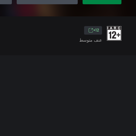
12+
عنف متوسط