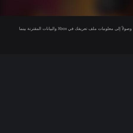
يتلقى ناشرو الألعاب التي تقوم بتشغيلها وصولاً إلى معلومات ملف تعريفك في Xbox والبيانات المقترنة بينما