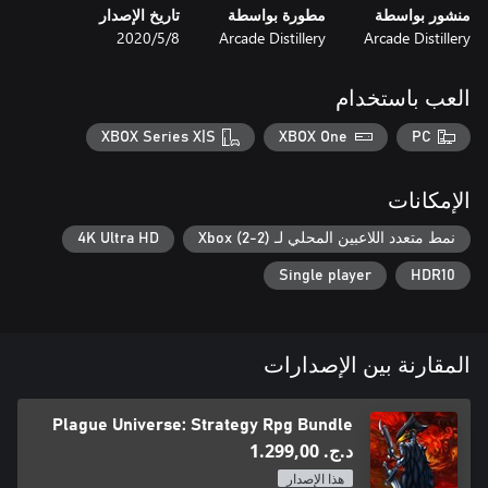
منشور بواسطة
مطورة بواسطة
تاريخ الإصدار
Arcade Distillery
Arcade Distillery
8‏/5‏/2020
العب باستخدام
War has come to Kasalli. As endless conflict rages, seven warriors
XBOX Series X|S
XBOX One
PC
discover an ancient power that promises mastery over any
battlefield. Choose from seven specialized heroes and take to
battle in a continent ravaged by ceaseless war. Complete quests
الإمكانات
to earn perks and unlock deeper customization options to refine
your strategy and dominate opponents.
نمط متعدد اللاعبين المحلي لـ Xbox (2-2)
4K Ultra HD
Single player
HDR10
المقارنة بين الإصدارات
Plague Universe: Strategy Rpg Bundle
د.ج.‏ 1.299,00
هذا الإصدار