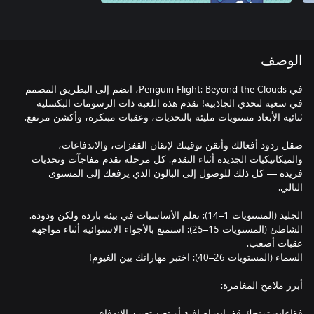
الوصف
في Penguin Flight: Beyond the Clouds، انضم إلى البطريق المصمم
في سعيه لتحدي الجاذبية! تقدم هذه اللعبة ذات الرسومات البكسلية
صقل ردود أفعالك وأتقن توقيتك لإتقان القفزات، والاندفاعات،
والميكانيكيات الجديدة أثناء التقدم. كل مرحلة تقدم مفاجآت وتحديات
فريدة — كل ذلك للوصول إلى البالون الذي يرفعك إلى المستوى
الشاطئ (المستويات 15–25): استمتع بالأجواء الاستوائية أثناء مواجهة