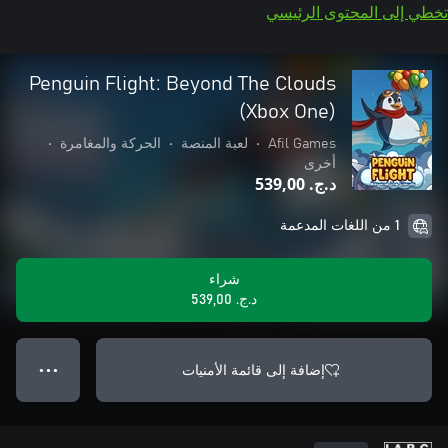
تخطي إلى المحتوى الرئيسي
Penguin Flight: Beyond The Clouds
(Xbox One)
Afil Games
•
لعبة المنصة
•
الحركة والمغامرة
•
أخرى
د.ج.‏ 539,00
1 من اللغات المدعمة
شراء
د.ج.‏ 539,00
إضافة إلى قائمة الأمنيات
● ● ●