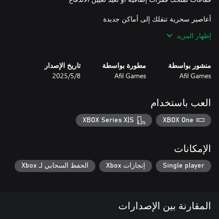
إظهار المزيد
إذا كنت تحب الألعاب التي توازن بين التحدي والمتعة، فستقع في حب
منشور بواسطة
مطورة بواسطة
تاريخ الإصدار
Afil Games
Afil Games
8‏/5‏/2025
اجمع كل بالون. تغلب على كل عقبة. أثبت أن حتى البطريق يمكنه
التحليق فوق الغيوم!
العب باستخدام
XBOX Series X|S
XBOX One
الإمكانات
Single player
إنجازات Xbox
الحفظ السحابي لـ Xbox
المقارنة بين الإصدارات