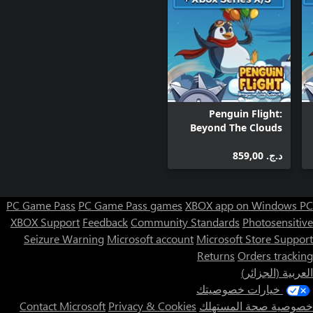
Penguin Flight:
Beyond The Clouds
Xbox Bundle
د.ج.‏ 859,00
PC Game Pass
PC Game Pass games
XBOX app on Windows PC
XBOX Support
Feedback
Community Standards
Photosensitive
Seizure Warning
Microsoft account
Microsoft Store Support
Returns
Orders tracking
العربية (الجزائر)
خيارات خصوصيتك
خصوصية صحة المستهلك
Privacy & Cookies
Contact Microsoft